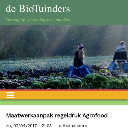
Overslaan en naar de inhoud gaan
de BioTuinders
Vereniging van biologische tuinders
Maatwerkaanpak regeldruk Agrofood
zo, 02/04/2017 - 21:03
—
debiotuinders