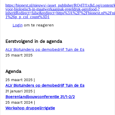
https://bionext.nl/nieuws/-/asset_publisher/RQ4Tf1xIkLog/content/
voor-biologisch-in-maatwerkaanpak-regeldruk-agrofood-?
inheritRedirect=false&redirect=https%3A%2F%2Fbionext
1%26p_p_col_count%3D1
Login
om te reageren
Eerstvolgend in de agenda
ALV Biotuinders op demobedrijf Tuin de Es
25 maart 2025
Agenda
25 maart 2025
|
ALV Biotuinders op demobedrijf Tuin de Es
31 januari 2025
|
Boerenlandbouwconferentie 31/1-2/2
25 maart 2024
|
Workshop druppelirrigatie